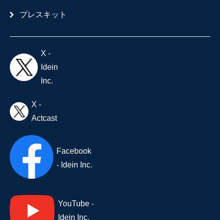
プレスキット
X -
Idein
Inc.
X -
Actcast
Facebook
- Idein Inc.
YouTube -
Idein Inc.