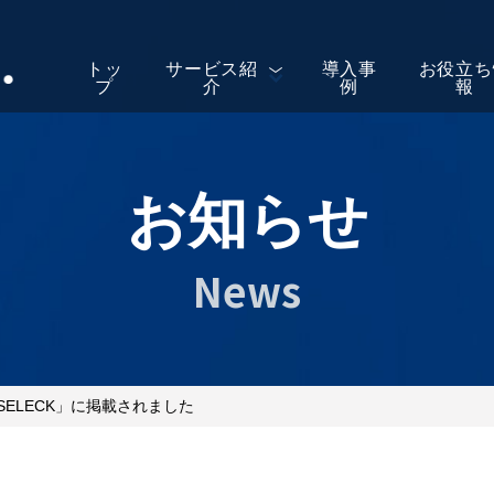
トッ
サービス紹
導入事
お役立ち
プ
介
例
報
お知らせ
News
ELECK」に掲載されました