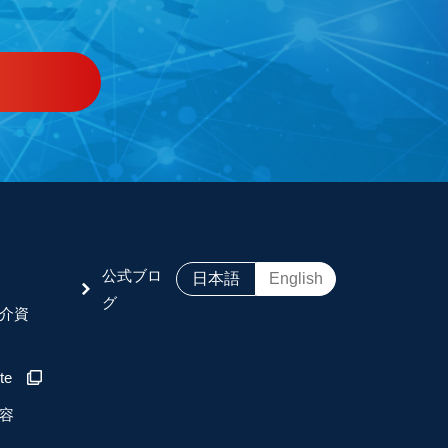
公式ブロ
日本語
English
グ
介資
te
容