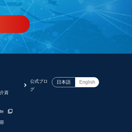
公式ブロ
日本語
English
グ
介資
te
容