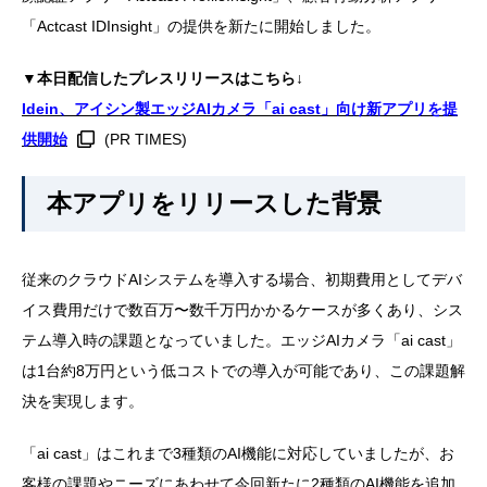
「Actcast IDInsight」の提供を新たに開始しました。
▼本日配信したプレスリリースはこちら↓
Idein、アイシン製エッジAIカメラ「ai cast」向け新アプリを提
供開始
(PR TIMES)
本アプリをリリースした背景
従来のクラウドAIシステムを導入する場合、初期費用としてデバ
イス費用だけで数百万〜数千万円かかるケースが多くあり、シス
テム導入時の課題となっていました。エッジAIカメラ「ai cast」
は1台約8万円という低コストでの導入が可能であり、この課題解
決を実現します。
「ai cast」はこれまで3種類のAI機能に対応していましたが、お
客様の課題やニーズにあわせて今回新たに2種類のAI機能を追加