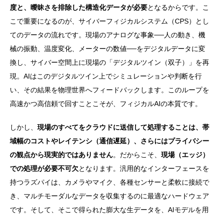
度と、曖昧さを排除した構造化データが必要
となるからです。こ
こで重要になるのが、
サイバーフィジカルシステム（CPS）とし
てのデータの流れ
です。現場のアナログな事象──人の動き、機
械の振動、温度変化、メーターの数値──をデジタルデータに変
換し、サイバー空間上に現場の「デジタルツイン（双子）」を再
現。AIはこのデジタルツイン上でシミュレーションや判断を行
い、その結果を物理世界へフィードバックします。このループを
高速かつ高信頼で回すことこそが、フィジカルAIの本質です。
しかし、
現場のすべてをクラウドに送信して処理することは、帯
域幅のコストやレイテンシ（通信遅延）、さらにはプライバシー
の観点から現実的ではありません
。だからこそ、
現場（エッジ）
での処理が必要不可欠
となります。汎用的なインターフェースを
持つラズパイは、カメラやマイク、各種センサーと柔軟に接続で
き、マルチモーダルなデータを収集するのに最適なハードウェア
です。そして、そこで得られた膨大な生データを、AIモデルを用