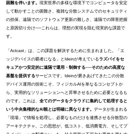
困難を伴います。
現実世界の多様な環境下でコンピュータを安定
して動かすことの困難さ、複雑な分散システムでのセキュリティ
の担保、遠隔でのソフトウェア更新の難しさ、遠隔での障害把握
と原因切り分け──これらは、理想の実現を阻む現実的な課題で
す。
「Actcast」は、この課題を解決するために生まれました。「エ
ッジデバイスの覇者になる」とIdeinが考えている
ラズパイをセ
キュアかつ安定的に遠隔で運用・制御する──そのための高度な
基盤を提供する
サービスです。Ideinが磨きあげてきたこの分散
デバイス運用の技術こそ、フィジカルAIを単なるコンセプトか
ら、実用的なソリューションへと昇華させるために必要となるも
のです。これは、
全てのデータをクラウドに集約して処理すると
いう中央集権的なAI観とは明確に異なります。
データが生まれる
「現場」で情報を処理し、必要なものだけを連携させる分散型の
アーキテクチャ。この思想が、低コスト、低消費電力、そしてプ