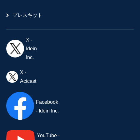
プレスキット
X -
Idein
Inc.
X -
Actcast
Facebook
- Idein Inc.
YouTube -