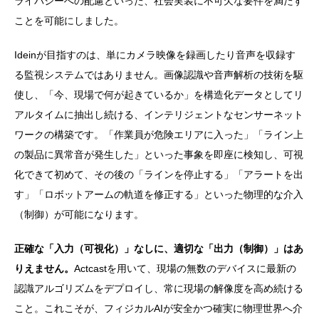
ライバシーへの配慮といった、社会実装に不可欠な要件を満たす
ことを可能にしました。
Ideinが目指すのは、単にカメラ映像を録画したり音声を収録す
る監視システムではありません。
画像認識や音声解析の技術を駆
使し、「今、現場で何が起きているか」を構造化データとしてリ
アルタイムに抽出し続ける、インテリジェントなセンサーネット
ワークの構築
です。「作業員が危険エリアに入った」「ライン上
の製品に異常音が発生した」といった事象を即座に検知し、可視
化できて初めて、その後の「ラインを停止する」「アラートを出
す」「ロボットアームの軌道を修正する」といった物理的な介入
（制御）が可能になります。
正確な「入力（可視化）」なしに、適切な「出力（制御）」はあ
りえません。
Actcastを用いて、現場の無数のデバイスに最新の
認識アルゴリズムをデプロイし、常に現場の解像度を高め続ける
こと。これこそが、フィジカルAIが安全かつ確実に物理世界へ介