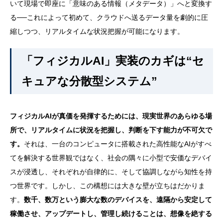
いて現場で即座に「意味のある情報（メタデータ）」へと変換す
る──これによって初めて、クラウドへ送るデータ量を劇的に圧
縮しつつ、リアルタイムな状況把握が可能になります。
「フィジカルAI」実装のカギは“セ
キュアな分散型システム”
フィジカルAIが真価を発揮するためには、現実世界のあらゆる場
所で、リアルタイムに状況を把握し、判断を下す能力が不可欠で
す。
それは、一台のコンピュータに搭載された高性能なAIがすべ
てを解決する世界観ではなく、社会の隅々に小型で安価なデバイ
スが浸透し、それぞれが自律的に、そして協調しながら知性を持
つ世界です。しかし、この構想には大きな壁が立ちはだかりま
す。
数千、数万という膨大な数のデバイスを、遠隔から安定して
稼働させ、アップデートし、管理し続けることは、想像を絶する