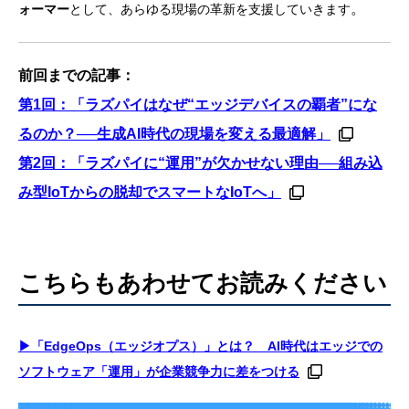
。
ォーマー
として、あらゆる現場の革新を支援していきます
前回までの記事：
第1回：「ラズパイはなぜ“エッジデバイスの覇者”にな
るのか？──生成AI時代の現場を変える最適解」
第2回：「ラズパイに“運用”が欠かせない理由──組み込
み型IoTからの脱却でスマートなIoTへ」
こちらもあわせてお読みください
▶「EdgeOps（エッジオプス）」とは？ AI時代はエッジでの
ソフトウェア「運用」が企業競争力に差をつける