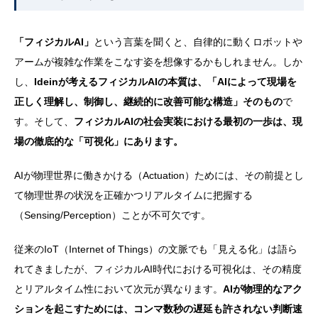
「フィジカルAI」
という言葉を聞くと、自律的に動くロボットや
アームが複雑な作業をこなす姿を想像するかもしれません。しか
し、
Ideinが考えるフィジカルAIの本質は、「AIによって現場を
正しく理解し、制御し、継続的に改善可能な構造」そのもの
で
す。そして、
フィジカルAIの社会実装における最初の一歩は、現
場の徹底的な「可視化」にあります。
AIが物理世界に働きかける（Actuation）ためには、その前提とし
て物理世界の状況を正確かつリアルタイムに把握する
（Sensing/Perception）ことが不可欠です。
従来のIoT（Internet of Things）の文脈でも「見える化」は語ら
れてきましたが、フィジカルAI時代における可視化は、その精度
とリアルタイム性において次元が異なります。
AIが物理的なアク
ションを起こすためには、コンマ数秒の遅延も許されない判断速